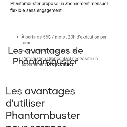
Phantombuster propose un abonnement mensuel
flexible sans engagement
À partir de 56$ / mois : 20h d'exécution par
mois
Les avantages de
Essai gratuit pendant 14 jours
Phantombuster
L'intégration Dropcontact nécessite un
abonnement
Dropcontact
Les avantages
d'utiliser
Phantombuster