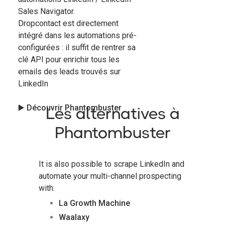
Sales Navigator.
Dropcontact est directement
intégré dans les automations pré-
configurées : il suffit de rentrer sa
clé API pour enrichir tous les
emails des leads trouvés sur
LinkedIn
Les alternatives à
▶️ Découvrir Phantombuster
Phantombuster
It is also possible to scrape LinkedIn and
automate your multi-channel prospecting
with:
La Growth Machine
Waalaxy