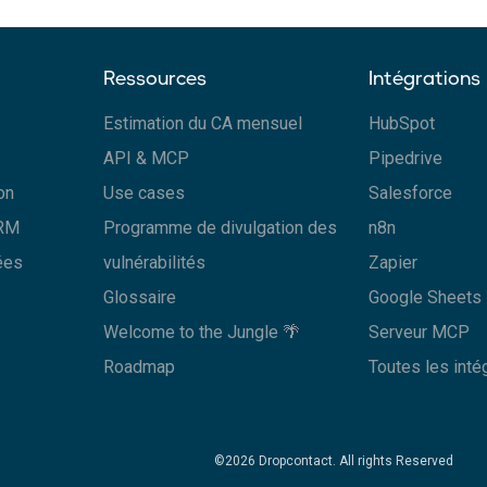
Ressources
Intégrations
Estimation du CA mensuel
HubSpot
API & MCP
Pipedrive
on
Use cases
Salesforce
CRM
Programme de divulgation des
n8n
ées
vulnérabilités
Zapier
Glossaire
Google Sheets
Welcome to the Jungle 🌴
Serveur MCP
Roadmap
Toutes les inté
©2026 Dropcontact. All rights Reserved