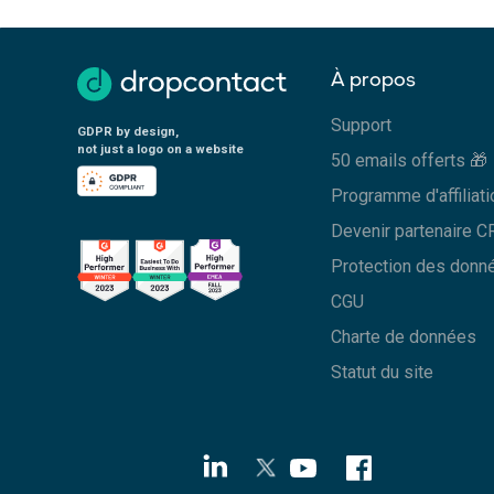
À propos
Support
GDPR by design,
not just a logo on a website
50 emails offerts 🎁
Programme d'affiliati
Devenir partenaire 
Protection des donn
CGU
Charte de données
Statut du site