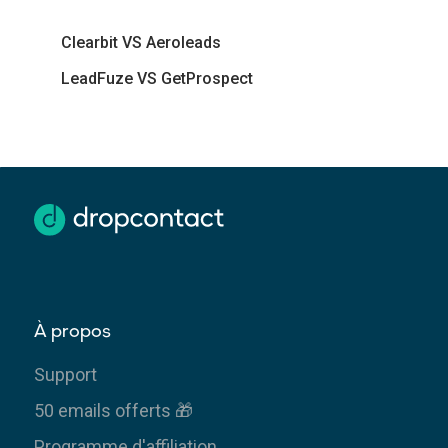
Clearbit VS Aeroleads
LeadFuze VS GetProspect
À propos
Support
50 emails offerts 🎁
Programme d'affiliation