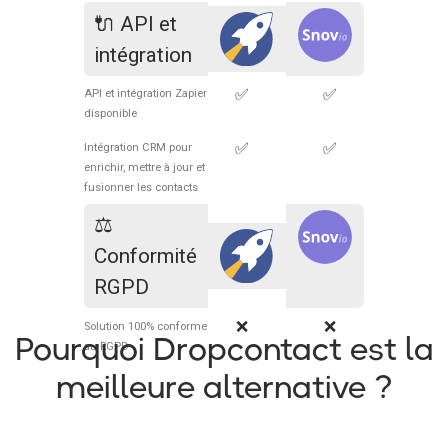
🔌 API et
intégration
✅
✅
API et intégration Zapier
disponible
✅
✅
Intégration CRM pour
enrichir, mettre à jour et
fusionner les contacts
⚖️
Conformité
RGPD
❌
❌
Solution 100% conforme
Pourquoi Dropcontact est la
au RGPD
meilleure alternative ?