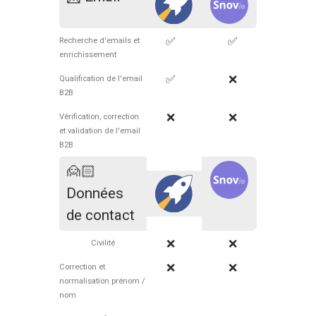
✅
✅
Recherche d'emails et
enrichissement
✅
❌
Qualification de l'email
B2B
❌
❌
Vérification, correction
et validation de l'email
B2B
🙍🏻
Données
de contact
❌
❌
Civilité
❌
❌
Correction et
normalisation prénom /
nom