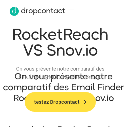
RocketReach
VS Snov.io
On vous présente notre comparatif des
On vous présente notre
Email Finder RocketReach VS Snov.io
comparatif des Email Finder
RocketReach VS Snov.io
testez Dropcontact