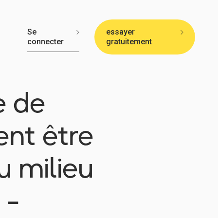
Se
essayer
🇫🇷
connecter
gratuitement
e de
ent être
u milieu
 -