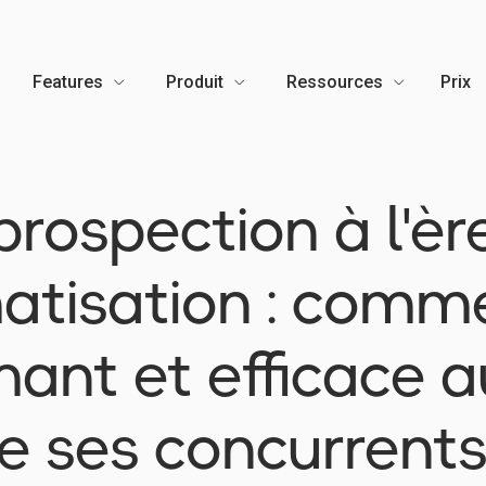
Features
Produit
Ressources
Prix
prospection à l'èr
atisation : comm
ant et efficace a
e ses concurrents