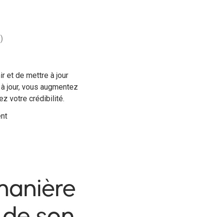
)
r et de mettre à jour
à jour, vous augmentez
 votre crédibilité.
ent
manière
t de son