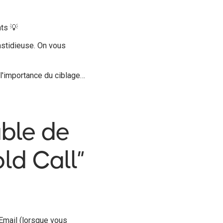
nts 💡
astidieuse. On vous
l'importance du ciblage…
able de
ld Call”
 Email (lorsque vous