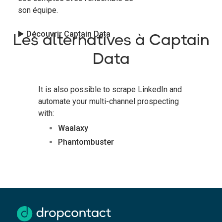
son équipe.
Les alternatives à Captain
▶️ Découvrir Captain Data
Data
It is also possible to scrape LinkedIn and
automate your multi-channel prospecting
with:
Waalaxy
Phantombuster