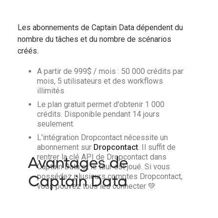
Les abonnements de Captain Data dépendent du
nombre du tâches et du nombre de scénarios
créés.
A partir de 999$ / mois : 50 000 crédits par
mois, 5 utilisateurs et des workflows
illimités
Le plan gratuit permet d'obtenir 1 000
crédits. Disponible pendant 14 jours
seulement.
L'intégration Dropcontact nécessite un
abonnement sur
Dropcontact
. Il suffit de
Avantages de
rentrer la clé API de Dropcontact dans
Captain Data et le tour est joué. Si vous
Captain Data
possédez plusieurs comptes Dropcontact,
vous pouvez tous les connecter 💚