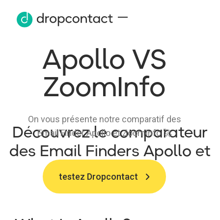
Apollo VS
ZoomInfo
On vous présente notre comparatif des
Découvrez le comparateur
Email Finder Apollo et ZoomInfo 🚀
des Email Finders Apollo et
Zoominfo
testez Dropcontact